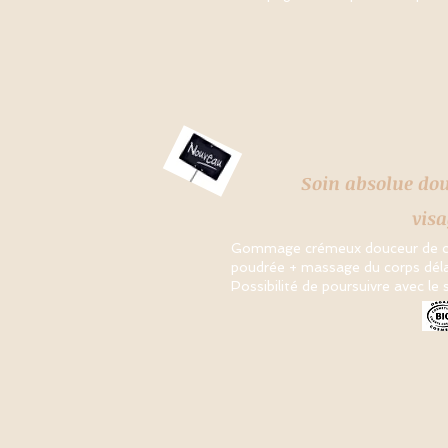
Soin absolu
e do
visa
Gommage crémeux douceur de co
poudrée + massage du corps dél
Possibilité de poursuivre avec le