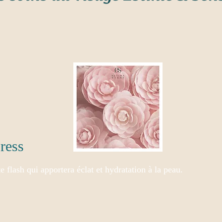
ress
e flash qui apportera éclat et hydratation à la peau.