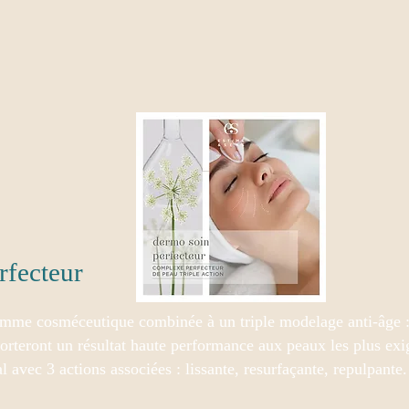
rfecteur
mme cosméceutique combinée à un triple modelage anti-âge : 
orteront un résultat haute performance aux peaux les plus exi
l avec 3 actions associées : lissante, resurfaçante, repulpante.