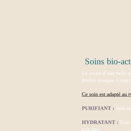
Soins bio-act
Le secret d’une belle p
double masque.
Coup d
Ce soin est adapté au 
PURIFIANT
:
Soin ne
HYDRATANT :
Soin 
tout âge.