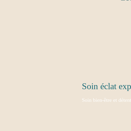
Soin éclat exp
Soin bien-être et détent