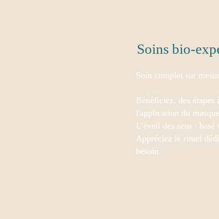
Soins bio-exp
Soin complet sur mesur
Bénéficiez, des étapes 
l'application du masqu
L’éveil des sens : basé
Appréciez le rituel dé
besoin.