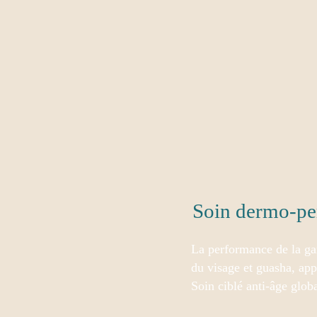
Soin dermo-pe
La performance de la ga
du visage et guasha, app
Soin ciblé anti-âge globa