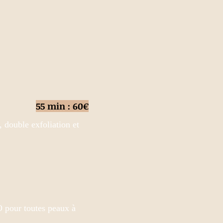
55
min
: 60€
 double exfoliation et
O pour toutes peaux à