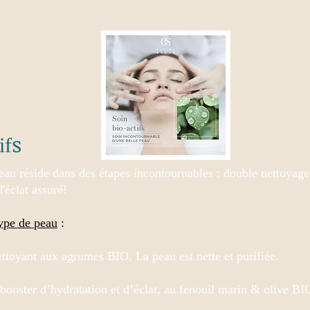
s
if
eau réside dans des étapes incontournables : double nettoyage,
'éclat assuré!
type de peau
:
ttoyant aux agrumes BIO. La peau est nette et purifiée.
booster d’hydratation et d’éclat, au fenouil marin & olive BI