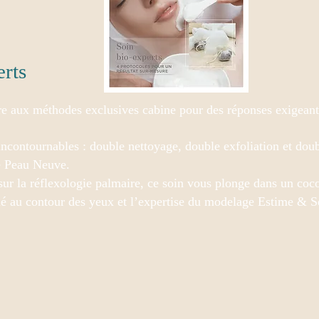
erts
e aux méthodes exclusives cabine pour des réponses exigeant
incontournables : double nettoyage, double exfoliation et do
e Peau Neuve.
 sur la réflexologie palmaire, ce soin vous plonge dans un coc
dié au contour des yeux et l’expertise du modelage Estime & S