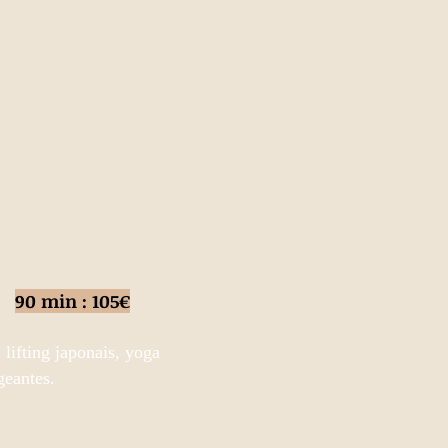
9
0 min : 105€
lifting japonais, yoga
geantes.