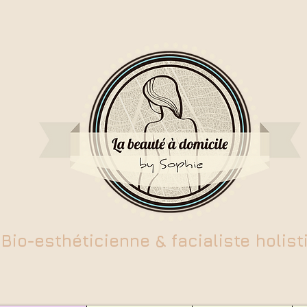
Bio-esthéticienne & facialiste holist