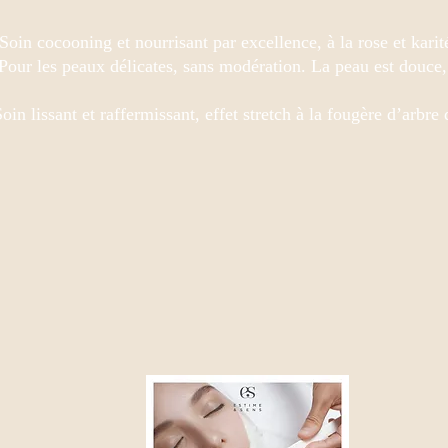
Soin cocooning et nourrisant par excellence, à la rose et kari
Pour les peaux délicates, sans modération. La peau est douce, 
Soin lissant et raffermissant, effet stretch à la fougère d’arbr