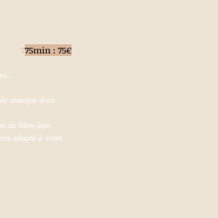
7
75min : 75€
es.
uble masque dont
on de bien-être.
ens adapté à votre